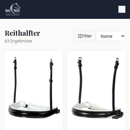
Reithalfter
Filter
63
Ergebnisse