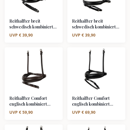
Reithalfter breit
Reithalfter breit
schwedisch kombiniert
schwedisch kombiniert
schwarz unterlegt
weiß unterlegt
UVP
€
39,90
UVP
€
39,90
Reithalfter Comfort
Reithalfter Comfort
englisch kombiniert
englisch kombiniert
braun/silber braun
schwarz/silber schwarz
UVP
€
59,90
UVP
€
69,90
unterlegt matt
unterlegt Lack