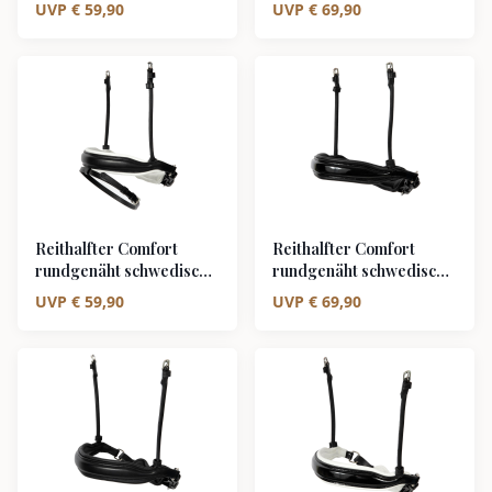
kombiniert
kombiniert
UVP
€
59,90
UVP
€
69,90
schwarz/silber schwarz
schwarz/silber weiß
unterlegt matt
unterlegt Lack
Reithalfter Comfort
Reithalfter Comfort
rundgenäht schwedisch
rundgenäht schwedisch
kombiniert
ohne Sperrriemen
UVP
€
59,90
UVP
€
69,90
schwarz/silber weiß
schwarz/silber schwarz
unterlegt matt
unterlegt Lack