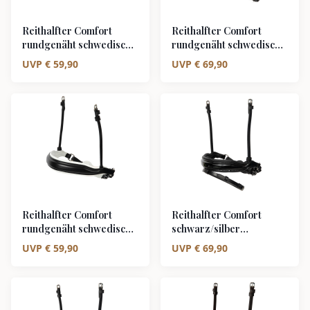
Reithalfter Comfort
Reithalfter Comfort
rundgenäht schwedisch
rundgenäht schwedisch
ohne Sperrriemen
ohne Sperrriemen
UVP
€
59,90
UVP
€
69,90
schwarz/silber schwarz
schwarz/silber weiß
unterlegt matt
unterlegt Lack
Reithalfter Comfort
Reithalfter Comfort
rundgenäht schwedisch
schwarz/silber
ohne Sperrriemen
schwedisch kombiniert
UVP
€
59,90
UVP
€
69,90
schwarz/silber weiß
schwarz unterlegt Lack
unterlegt matt
Black Shine