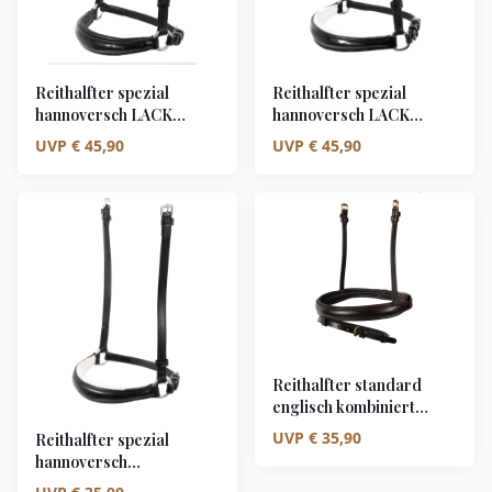
Reithalfter spezial
Reithalfter spezial
hannoversch LACK
hannoversch LACK
schwarz/silber schwarz
schwarz/silber weiß
UVP
€
45,90
UVP
€
45,90
unterlegt
unterlegt
Reithalfter standard
englisch kombiniert
braun/messing
UVP
€
35,90
Reithalfter spezial
hannoversch
schwarz/silber weiß