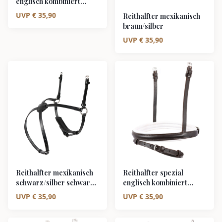
englisch kombiniert
schwarz/silber
UVP
€
35,90
Reithalfter mexikanisch
braun/silber
UVP
€
35,90
Reithalfter mexikanisch
Reithalfter spezial
schwarz/silber schwarz
englisch kombiniert
unterlegt
braun/silber weiß
UVP
€
35,90
UVP
€
35,90
unterlegt