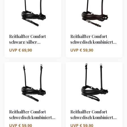
Reithalfter Comfort
Reithalfter Comfort
schwarz/silber
schwedisch kombiniert
schwedisch kombiniert
braun/silber braun
UVP
€
69,90
UVP
€
59,90
schwarz unterlegt Lack
unterlegt matt
Silver Shine
Reithalfter Comfort
Reithalfter Comfort
schwedisch kombiniert
schwedisch kombiniert
schwarz/silber schwarz
schwarz/silber schwarz
UVP
€
59,90
UVP
€
59,90