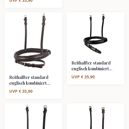
UVP
€
35,90
unterlegt
Reithalfter standard
englisch kombiniert
schwarz/messing
UVP
€
35,90
Reithalfter standard
englisch kombiniert
braun/silber
UVP
€
35,90