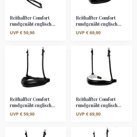
Reithalfter Comfort
Reithalfter Comfort
rundgenäht englisch
rundgenäht englisch
kombiniert
ohne Sperrriemen
UVP
€
59,90
UVP
€
69,90
schwarz/silber weiß
schwarz/silber schwarz
unterlegt matt
unterlegt Lack
Reithalfter Comfort
Reithalfter Comfort
rundgenäht englisch
rundgenäht englisch
ohne Sperrriemen
ohne Sperrriemen
UVP
€
59,90
UVP
€
69,90
schwarz/silber schwarz
schwarz/silber weiß
unterlegt matt
unterlegt Lack