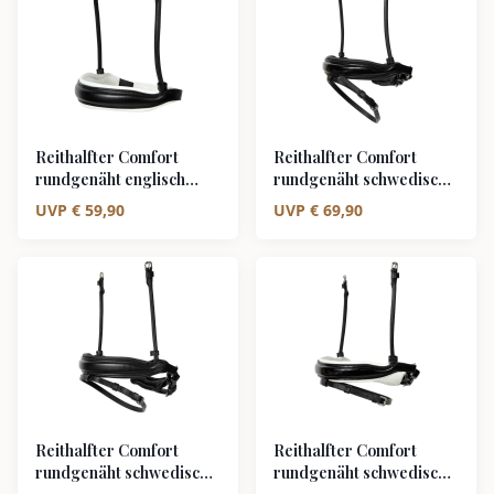
Reithalfter Comfort
Reithalfter Comfort
rundgenäht englisch
rundgenäht schwedisch
ohne Sperrriemen
kombiniert
UVP
€
59,90
UVP
€
69,90
schwarz/silber weiß
schwarz/silber schwarz
unterlegt matt
unterlegt Lack
Reithalfter Comfort
Reithalfter Comfort
rundgenäht schwedisch
rundgenäht schwedisch