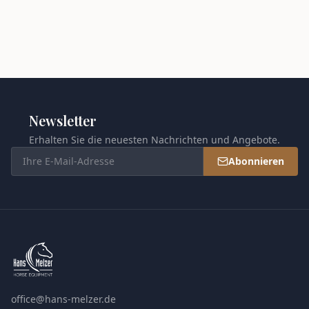
Reithalfter standard
schwedisch kombiniert
schwarz/silber
UVP
€
35,90
Newsletter
Erhalten Sie die neuesten Nachrichten und Angebote.
Abonnieren
office@hans-melzer.de