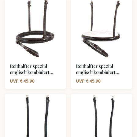
Reithalfter spezial
Reithalfter spezial
englisch kombiniert
englisch kombiniert
LACK braun/silber braun
LACK braun/silber weiß
UVP
€
45,90
UVP
€
45,90
unterlegt
unterlegt