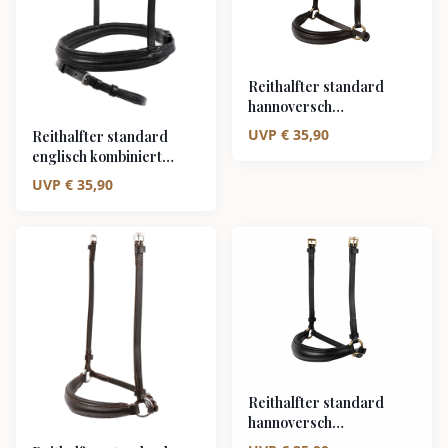
Reithalfter standard
hannoversch
braun/messing
UVP
€
35,90
Reithalfter standard
englisch kombiniert
schwarz/silber
UVP
€
35,90
Reithalfter standard
hannoversch
schwarz/messing