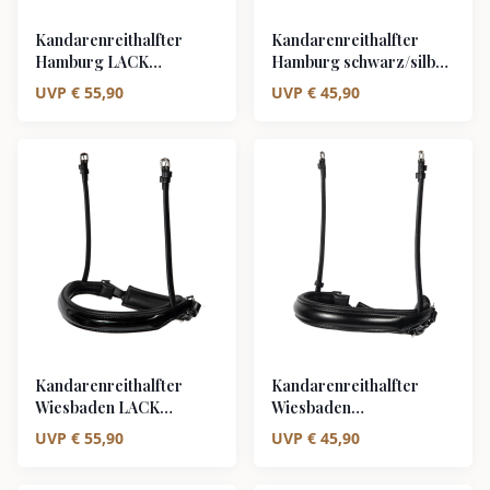
Kandarenreithalfter
Kandarenreithalfter
Hamburg LACK
Hamburg schwarz/silber
schwarz/silber weiß
weiß unterlegt
UVP
€
55,90
UVP
€
45,90
unterlegt
Kandarenreithalfter
Kandarenreithalfter
Wiesbaden LACK
Wiesbaden
schwarz/silber schwarz
schwarz/silber schwarz
UVP
€
55,90
UVP
€
45,90
unterlegt
unterlegt