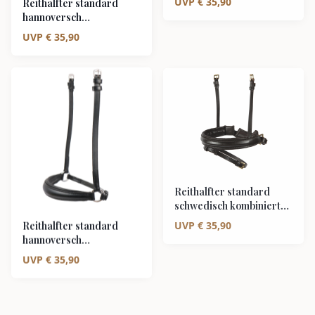
UVP
€
35,90
Reithalfter standard
hannoversch
braun/silber
UVP
€
35,90
Reithalfter standard
schwedisch kombiniert
braun/messing
UVP
€
35,90
Reithalfter standard
hannoversch
schwarz/silber
UVP
€
35,90