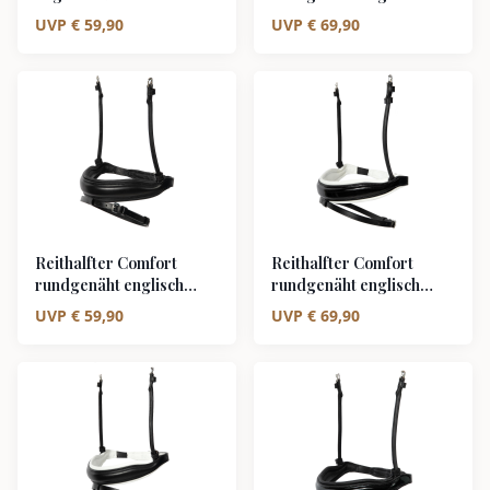
schwarz/silber weiß
kombiniert
UVP
€
59,90
UVP
€
69,90
unterlegt matt
schwarz/silber schwarz
unterlegt Lack
Reithalfter Comfort
Reithalfter Comfort
rundgenäht englisch
rundgenäht englisch
kombiniert
kombiniert
UVP
€
59,90
UVP
€
69,90
schwarz/silber schwarz
schwarz/silber weiß
unterlegt matt
unterlegt Lack