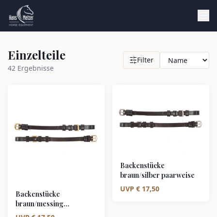
Einzelteile
Filter
42
Ergebnisse
Backenstücke
braun/silber paarweise
UVP
€
17,50
Backenstücke
braun/messing
paarweise