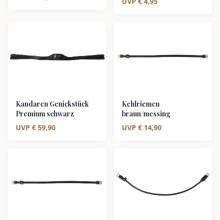
UVP
€
4,95
schwarz/silber
Kandaren Genickstück
Kehlriemen
Premium schwarz
braun/messing
UVP
€
59,90
UVP
€
14,90