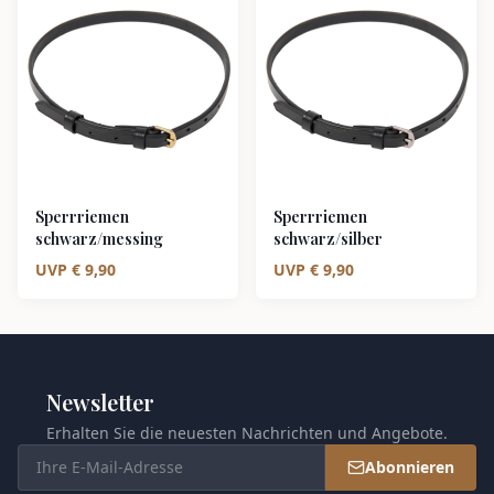
Sperrriemen
Sperrriemen
schwarz/messing
schwarz/silber
UVP
€
9,90
UVP
€
9,90
Newsletter
Erhalten Sie die neuesten Nachrichten und Angebote.
Abonnieren